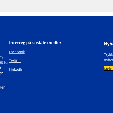
Interreg på sosiale medier
Nyh
Facebook
Tryk
om
nyhet
Twitter
90 for
r
Meld
LinkedIn
den
nen i