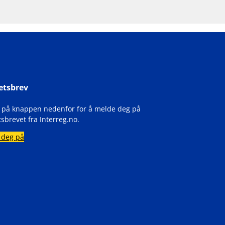
etsbrev
k på knappen nedenfor for å melde deg på
sbrevet fra Interreg.no.
 deg på