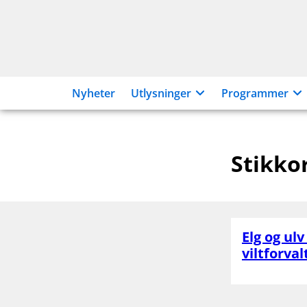
Hopp
til
innhold
Nyheter
Utlysninger
Programmer
Stikko
Elg og ul
viltforva