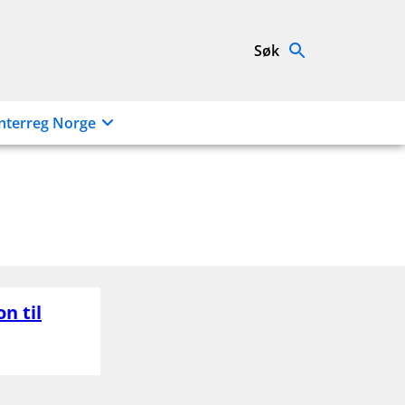
Søk
nterreg Norge
n til