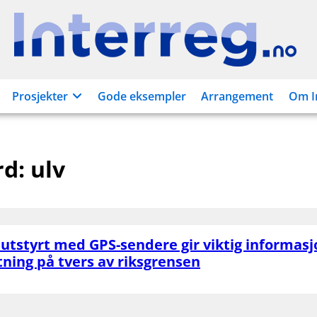
Interreg.no
Prosjekter
Gode eksempler
Arrangement
Om I
rd:
ulv
v utstyrt med GPS-sendere gir viktig informasjo
ltning på tvers av riksgrensen