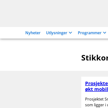
Hopp
til
innhold
Nyheter
Utlysninger
Programmer
Stikko
Prosjekte
økt mobil
Prosjektet S
som ligger i