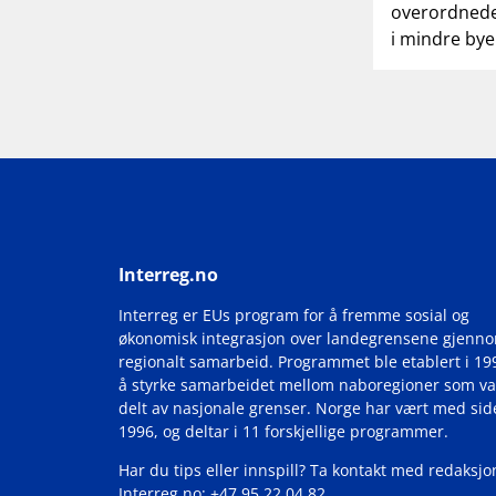
overordnede
i mindre bye
Interreg.no
Interreg er EUs program for å fremme sosial og
økonomisk integrasjon over landegrensene gjenn
regionalt samarbeid. Programmet ble etablert i 19
å styrke samarbeidet mellom naboregioner som va
delt av nasjonale grenser. Norge har vært med si
1996, og deltar i 11 forskjellige programmer.
Har du tips eller innspill? Ta kontakt med redaksjo
Interreg.no: +47 95 22 04 82