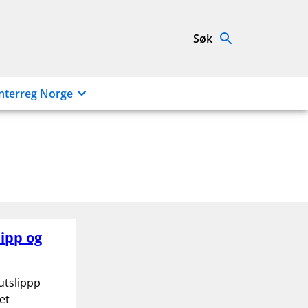
Søk
nterreg Norge
lipp og
utslippp
et