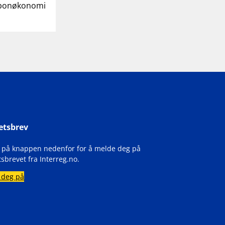
arbonøkonomi
etsbrev
k på knappen nedenfor for å melde deg på
sbrevet fra Interreg.no.
 deg på