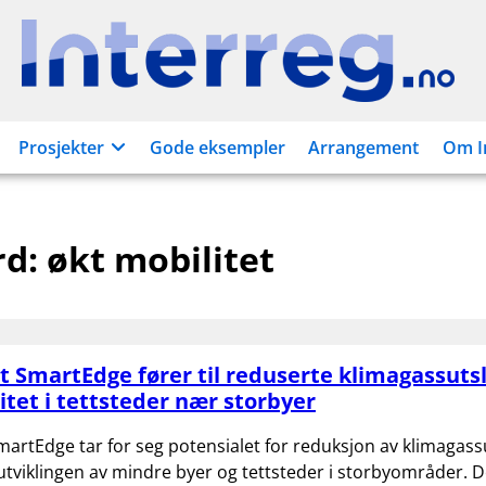
Interreg.no
Prosjekter
Gode eksempler
Arrangement
Om I
rd:
økt mobilitet
t SmartEdge fører til reduserte klimagassuts
itet i tettsteder nær storbyer
martEdge tar for seg potensialet for reduksjon av klimagass
 utviklingen av mindre byer og tettsteder i storbyområder. D