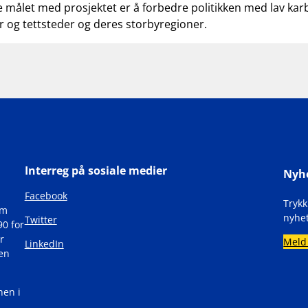
 målet med prosjektet er å forbedre politikken med lav k
r og tettsteder og deres storbyregioner.
Interreg på sosiale medier
Nyh
Facebook
Tryk
om
nyhet
Twitter
90 for
r
Meld
LinkedIn
den
nen i