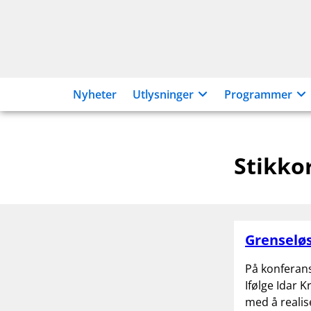
Hopp
til
innhold
Nyheter
Utlysninger
Programmer
Stikko
Grenseløs
På konferans
Ifølge Idar 
med å realis