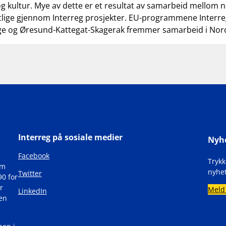
g kultur. Mye av dette er et resultat av samarbeid mellom n
tlige gjennom Interreg prosjekter. EU-programmene Interre
ge og Øresund-Kattegat-Skagerak fremmer samarbeid i Nor
Interreg på sosiale medier
Nyh
Facebook
Tryk
om
nyhet
Twitter
90 for
r
Meld
LinkedIn
den