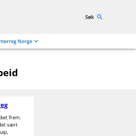
Søk
nterreg Norge
beid
reg
kket frem.
det vært
kap,