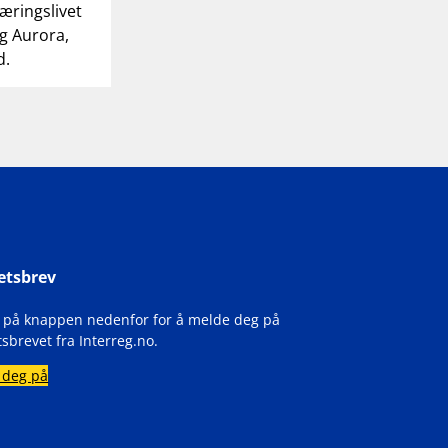
æringslivet
g Aurora,
d.
etsbrev
k på knappen nedenfor for å melde deg på
sbrevet fra Interreg.no.
 deg på