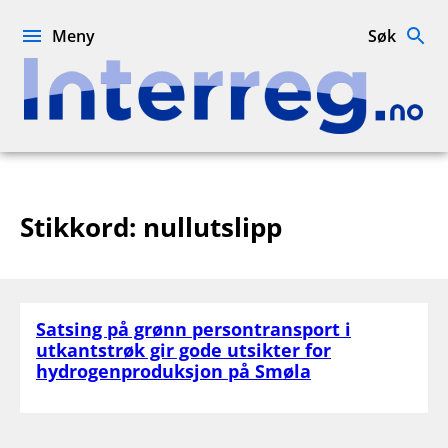
Hopp
til
Meny
Søk
innhold
Interreg.no
Stikkord:
nullutslipp
Satsing på grønn persontransport i
utkantstrøk gir gode utsikter for
hydrogenproduksjon på Smøla