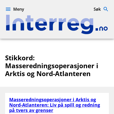
Hopp
til
Meny
Søk
innhold
Interreg.no
Stikkord:
Masseredningsoperasjoner i
Arktis og Nord-Atlanteren
Masseredningsoperasjoner i Arktis og
Nord-Atlanteren: Liv på spill og redning
på tvers av grenser