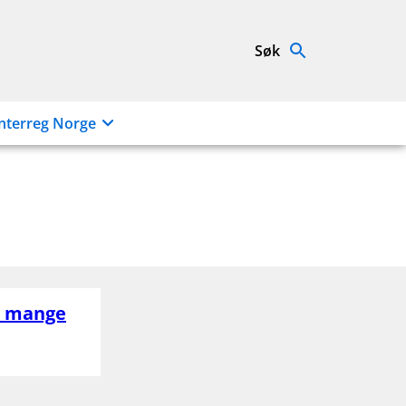
Søk
nterreg Norge
 – mange