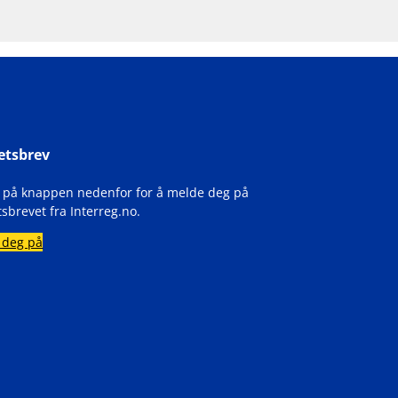
etsbrev
k på knappen nedenfor for å melde deg på
sbrevet fra Interreg.no.
 deg på