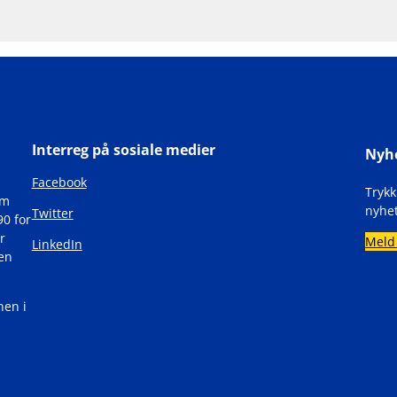
Interreg på sosiale medier
Nyh
Facebook
Tryk
om
nyhet
Twitter
90 for
r
Meld
LinkedIn
den
nen i