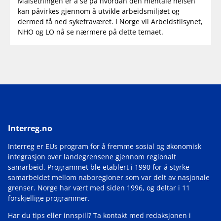
Målsetningen er å se på hvordan den mentale helsen
kan påvirkes gjennom å utvikle arbeidsmiljøet og
dermed få ned sykefraværet. I Norge vil Arbeidstilsynet,
NHO og LO nå se nærmere på dette temaet.
Interreg.no
Interreg er EUs program for å fremme sosial og økonomisk
integrasjon over landegrensene gjennom regionalt
samarbeid. Programmet ble etablert i 1990 for å styrke
samarbeidet mellom naboregioner som var delt av nasjonale
grenser. Norge har vært med siden 1996, og deltar i 11
forskjellige programmer.
Har du tips eller innspill? Ta kontakt med redaksjonen i