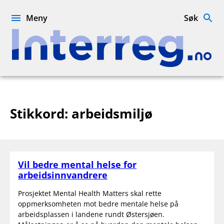
Hopp
til
Meny
Søk
innhold
Interreg.no
Stikkord:
arbeidsmiljø
Vil bedre mental helse for
arbeidsinnvandrere
Prosjektet Mental Health Matters skal rette
oppmerksomheten mot bedre mentale helse på
arbeidsplassen i landene rundt Østersjøen.