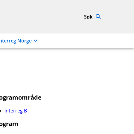
Søk
nterreg Norge
rogramområde
Interreg B
ogram