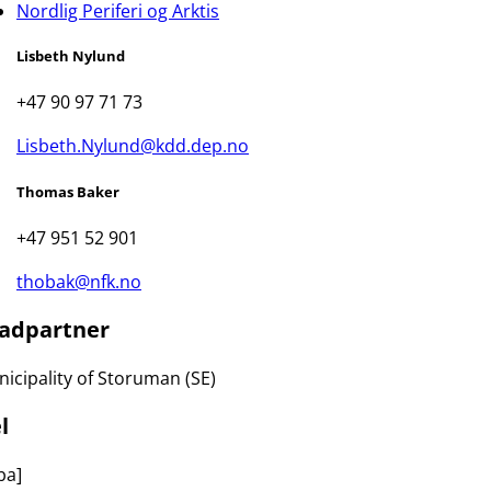
Nordlig Periferi og Arktis
Lisbeth Nylund
+47 90 97 71 73
Lisbeth.Nylund@kdd.dep.no
Thomas Baker
+47 951 52 901
thobak@nfk.no
adpartner
icipality of Storuman (SE)
l
ba]