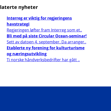
laterte nyheter
Interreg er viktig for regjeringens
havstrategi
Regjeringen løfter fram Interreg som et..
Bli med på siste Circular Ocean-seminar!
Sett av datoen 4. september. Da arranger..
Etablerte ny forening for kulturturisme
og næringsutvikling
Ti norske håndverksbedrifter har gått ..