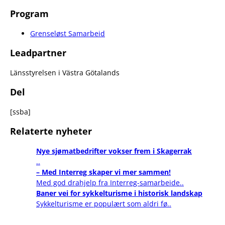
Program
Grenseløst Samarbeid
Leadpartner
Länsstyrelsen i Västra Götalands
Del
[ssba]
Relaterte nyheter
Nye sjømatbedrifter vokser frem i Skagerrak
..
– Med Interreg skaper vi mer sammen!
Med god drahjelp fra Interreg-samarbeide..
Baner vei for sykkelturisme i historisk landskap
Sykkelturisme er populært som aldri fø..