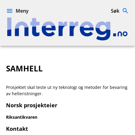
Hopp
til
Meny
Søk
innhold
Interreg.no
SAMHELL
Prosjektet skal teste ut ny teknologi og metoder for bevaring
av helleristninger.
Norsk prosjekteier
Riksantikvaren
Kontakt