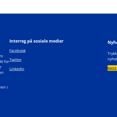
Interreg på sosiale medier
Nyh
Facebook
Tryk
om
nyhet
Twitter
90 for
r
Meld
LinkedIn
den
nen i