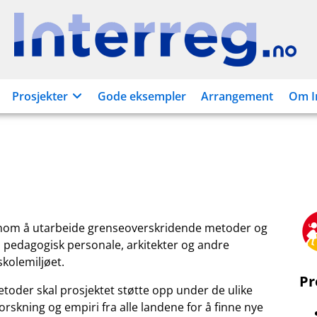
Interreg.no
Prosjekter
Gode eksempler
Arrangement
Om I
nnom å utarbeide grenseoverskridende metoder og
 pedagogisk personale, arkitekter og andre
kolemiljøet.
P
toder skal prosjektet støtte opp under de ulike
orskning og empiri fra alle landene for å finne nye