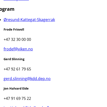
ogram
Øresund-Kattegat-Skagerrak
Frode Frisvoll
+47 32 30 00 00
frodef@viken.no
Gerd Slinning
+47 92 61 79 65
gerd.slinning@kdd.dep.no
Jon Halvard Eide
+47 91 69 75 22