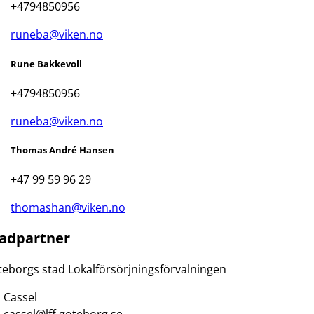
+4794850956
runeba@viken.no
Rune Bakkevoll
+4794850956
runeba@viken.no
Thomas André Hansen
+47 99 59 96 29
thomashan@viken.no
adpartner
eborgs stad Lokalförsörjningsförvalningen
 Cassel