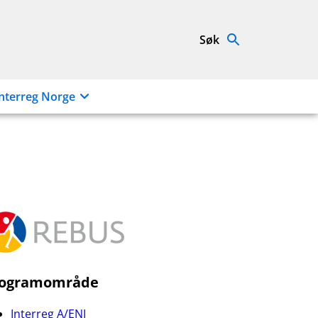
Søk
nterreg Norge
rogramområde
Interreg A/ENI