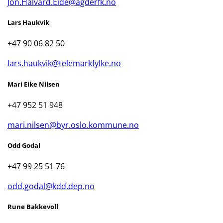
Jon.Halvard.Eide@agderfk.no
Lars Haukvik
+47 90 06 82 50
lars.haukvik@telemarkfylke.no
Mari Eike Nilsen
+47 952 51 948
mari.nilsen@byr.oslo.kommune.no
Odd Godal
+47 99 25 51 76
odd.godal@kdd.dep.no
Rune Bakkevoll