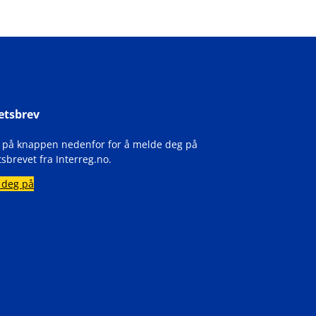
etsbrev
k på knappen nedenfor for å melde deg på
sbrevet fra Interreg.no.
 deg på