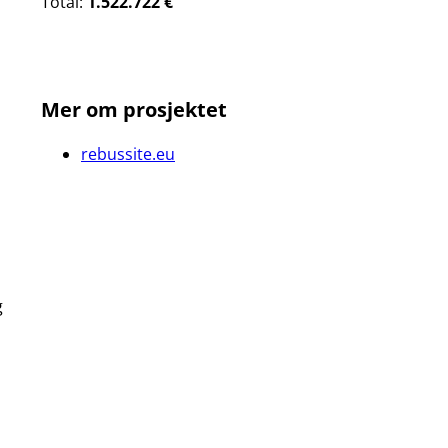
Total:
1.522.722 €
Mer om prosjektet
rebussite.eu
g
,