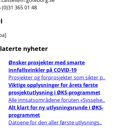
.cassel@lff.goteborg.se
 (0)31 365 01 48
l
ba]
laterte nyheter
Ønsker prosjekter med smarte
innfallsvinkler på COVID-19
Prosjekter og forprosjekter som sikter p..
Viktige opplysninger for årets første
prosjektutlysning i ØKS-programmet
Alle innsatsområdene foruten «Sysselse..
Alt klart for ny utlysningsrunde i ØKS-
programmet
Datoene for den aller første utlysnings..