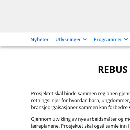
Hopp
til
innhold
Nyheter
Utlysninger
Programmer
REBUS
Prosjektet skal binde sammen regionen gje
retningslinjer for hvordan barn, ungdommer,
bransjeorgaisasjoner sammen kan forbedre s
Gjennom utvikling av nye arbeidsmåter og me
læreplanene. Prosjektet skal også samle inn f