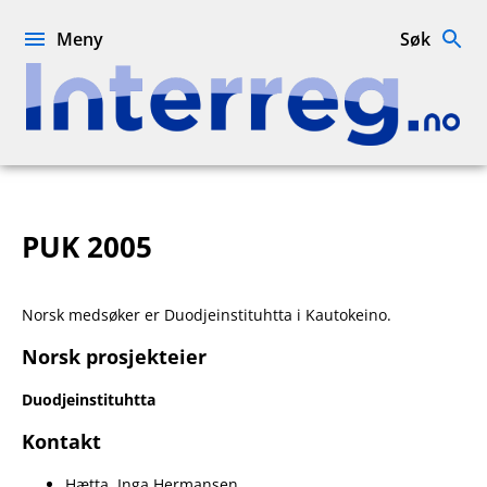
Hopp
til
Meny
Søk
innhold
Interreg.no
PUK 2005
Norsk medsøker er Duodjeinstituhtta i Kautokeino.
Norsk prosjekteier
Duodjeinstituhtta
Kontakt
Hætta, Inga Hermansen