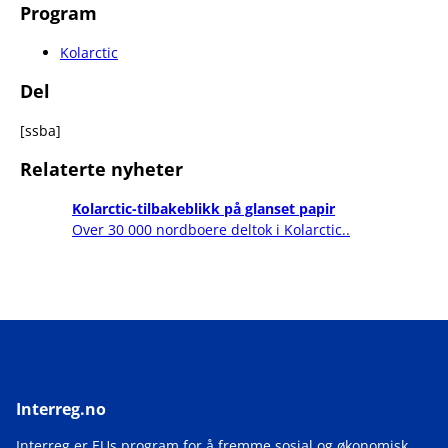
Program
Kolarctic
Del
[ssba]
Relaterte nyheter
Kolarctic-tilbakeblikk på glanset papir
Over 30 000 nordboere deltok i Kolarctic..
Interreg.no
Interreg er EUs program for å fremme sosial og økonomisk