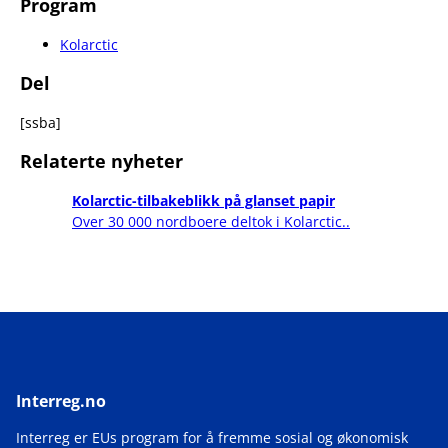
Program
Kolarctic
Del
[ssba]
Relaterte nyheter
Kolarctic-tilbakeblikk på glanset papir
Over 30 000 nordboere deltok i Kolarctic..
Interreg.no
Interreg er EUs program for å fremme sosial og økonomisk