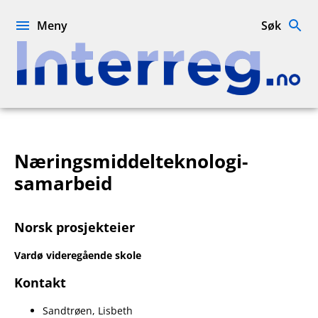
Hopp
til
Meny
Søk
innhold
Interreg.no
Næringsmiddelteknologi-
samarbeid
Norsk prosjekteier
Vardø videregående skole
Kontakt
Sandtrøen, Lisbeth