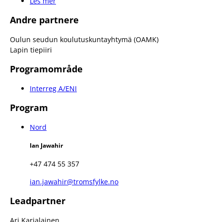
Les mer
Andre partnere
Oulun seudun koulutuskuntayhtymä (OAMK)
Lapin tiepiiri
Programområde
Interreg A/ENI
Program
Nord
Ian Jawahir
+47 474 55 357
ian.jawahir@tromsfylke.no
Leadpartner
Ari Karjalainen