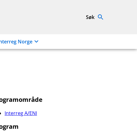
Søk
nterreg Norge
rogramområde
Interreg A/ENI
ogram