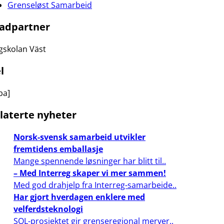
Grenseløst Samarbeid
adpartner
gskolan Väst
l
ba]
laterte nyheter
Norsk-svensk samarbeid utvikler
fremtidens emballasje
Mange spennende løsninger har blitt til..
– Med Interreg skaper vi mer sammen!
Med god drahjelp fra Interreg-samarbeide..
Har gjort hverdagen enklere med
velferdsteknologi
SOL-prosjektet gir grenseregional merver..