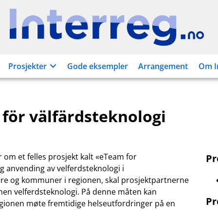
Interreg.no
Prosjekter
Gode eksempler
Arrangement
Om I
för välfärdsteknologi
 om et felles prosjekt kalt «eTeam for
P
og anvending av velferdsteknologi i
 og kommuner i regionen, skal prosjektpartnerne
nnen velferdsteknologi. På denne måten kan
Pr
gionen møte fremtidige helseutfordringer på en