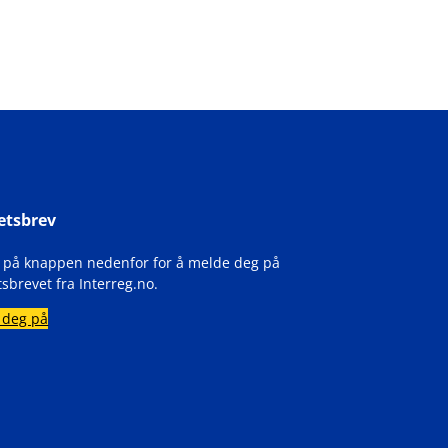
etsbrev
k på knappen nedenfor for å melde deg på
sbrevet fra Interreg.no.
 deg på