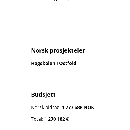
Norsk prosjekteier
Høgskolen i Østfold
Budsjett
Norsk bidrag:
1 777 688 NOK
Total:
1 270 182 €