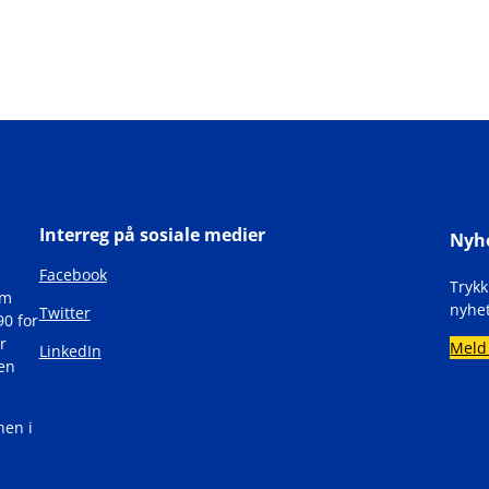
Interreg på sosiale medier
Nyh
Facebook
Tryk
om
nyhet
Twitter
90 for
r
Meld
LinkedIn
den
nen i