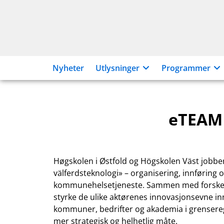
Hopp
til
innhold
Nyheter
Utlysninger
Programmer
eTEAM 
Høgskolen i Østfold og Högskolen Väst jobber
välferdsteknologi» – organisering, innføring 
kommunehelsetjeneste. Sammen med forskere
styrke de ulike aktørenes innovasjonsevne i
kommuner, bedrifter og akademia i grensere
mer strategisk og helhetlig måte.