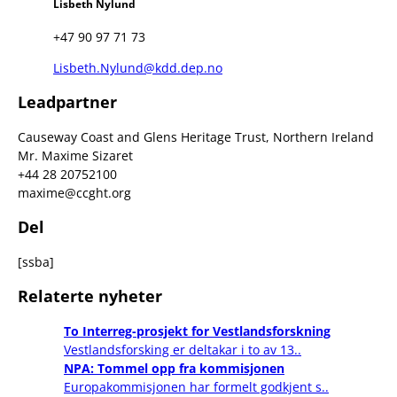
Lisbeth Nylund
+47 90 97 71 73
Lisbeth.Nylund@kdd.dep.no
Leadpartner
Causeway Coast and Glens Heritage Trust, Northern Ireland
Mr. Maxime Sizaret
+44 28 20752100
maxime@ccght.org
Del
[ssba]
Relaterte nyheter
To Interreg-prosjekt for Vestlandsforskning
Vestlandsforsking er deltakar i to av 13..
NPA: Tommel opp fra kommisjonen
Europakommisjonen har formelt godkjent s..