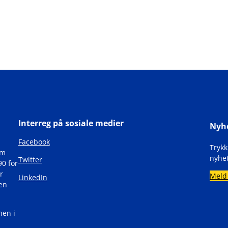
Interreg på sosiale medier
Nyh
Facebook
Tryk
om
nyhet
Twitter
90 for
r
Meld
LinkedIn
den
nen i