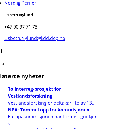
Nordlig Periferi
Lisbeth Nylund
+47 90 97 71 73
Lisbeth.Nylund@kdd.dep.no
l
ba]
laterte nyheter
To Interreg-prosjekt for
Vestlandsforskning
Vestlandsforsking er deltakar i to av 13..
NPA: Tommel opp fra kommisjonen
Europakommisjonen har formelt godkjent
s..