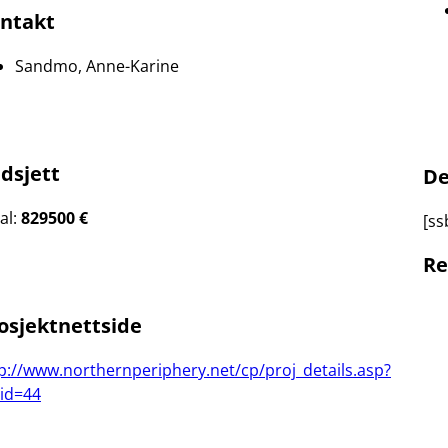
ntakt
Sandmo, Anne-Karine
dsjett
De
al:
829500 €
[ss
Re
osjektnettside
p://www.northernperiphery.net/cp/proj_details.asp?
id=44