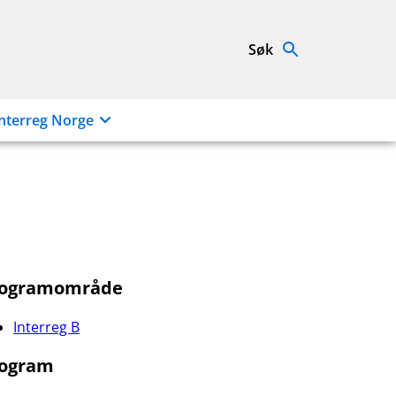
Søk
nterreg Norge
rogramområde
Interreg B
ogram