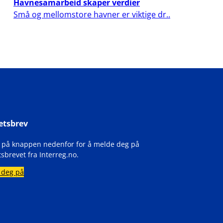
Havnesamarbeid skaper verdier
Små og mellomstore havner er viktige dr..
etsbrev
k på knappen nedenfor for å melde deg på
sbrevet fra Interreg.no.
 deg på