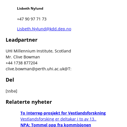
Lisbeth Nylund
+47 90 97 71 73
Lisbeth.Nylund@kdd.dep.no
Leadpartner
UHI Millennium Institute, Scotland
Mr. Clive Bowman
+44 1738 877204
clive.bowman@perth.uhi.ac.uk@T:
Del
[ssba]
Relaterte nyheter
To Interreg-prosjekt for Vestlandsforskning
Vestlandsforsking er deltakar i to av 13..
NPA: Tommel opp fra kommisjonen