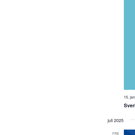
15. ja
Sver
juli 2025
FRE