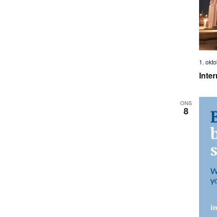
1. okt
Inte
ONS
8