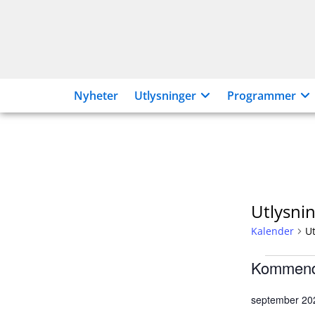
Hopp
til
innhold
Nyheter
Utlysninger
Programmer
Utlysni
Kalender
Ut
Kalend
Kommen
Velg
september 20
dato.