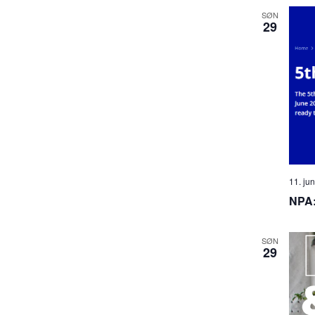
SØN
29
11. ju
NPA:
SØN
29