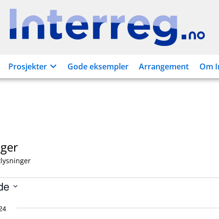
Interreg.no
Prosjekter
Gode eksempler
Arrangement
Om I
nger
lysninger
er
de
24