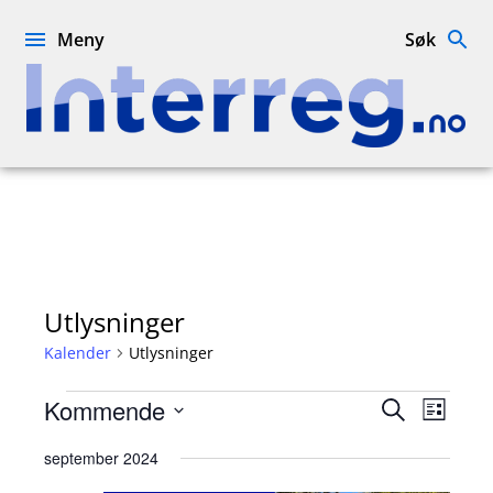
Hopp
til
Meny
Søk
innhold
Interreg.no
Utlysninger
Kalender
Utlysninger
Kalender
Kalender
Kalen
Kommende
Søk
Liste
Views
Search
Velg
Naviga
september 2024
and
dato.