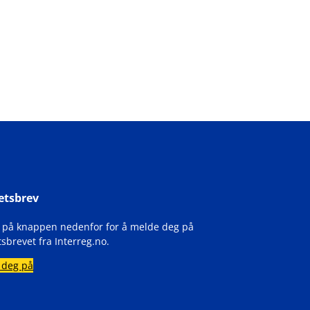
etsbrev
k på knappen nedenfor for å melde deg på
sbrevet fra Interreg.no.
 deg på