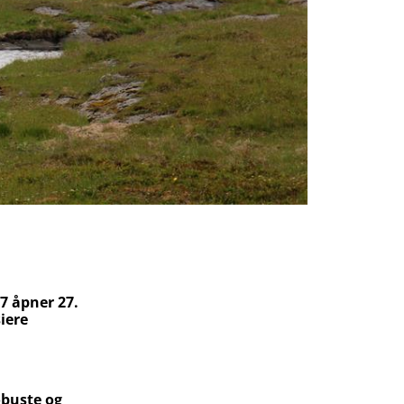
7 åpner 27.
siere
obuste og