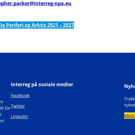
opher.parker@interreg-npa.eu
ig Periferi og Arktis 2021 – 2027
Interreg på sosiale medier
Nyh
Facebook
Tryk
om
nyhet
Twitter
90 for
r
Meld
LinkedIn
den