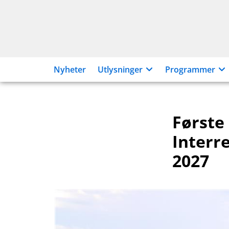
Hopp
til
innhold
Nyheter
Utlysninger
Programmer
Første
Interre
2027