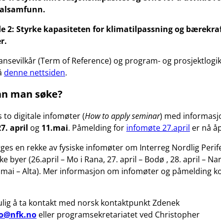
kalsamfunn.
e 2:
Styrke kapasiteten for klimatilpassning og bærekraf
r.
eransevilkår (Term of Reference) og program- og prosjektlogi
å
denne nettsiden
.
an man søke?
 to digitale infomøter (
How to apply seminar
) med informas
27. april
og
11.mai
. Påmelding for
infomøte 27.april
er nå å
egges en rekke av fysiske infomøter om Interreg Nordlig Perifer
e byer (26.april – Mo i Rana, 27. april – Bodø , 28. april – Nar
 mai – Alta). Mer informasjon om infomøter og påmelding k
lig å ta kontakt med norsk kontaktpunkt Zdenek
o@nfk.no
eller programsekretariatet ved Christopher