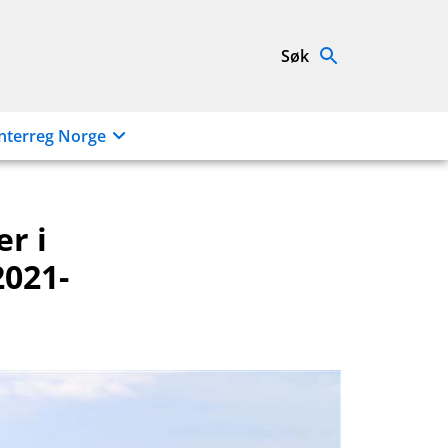
Søk
nterreg Norge
r i
2021-