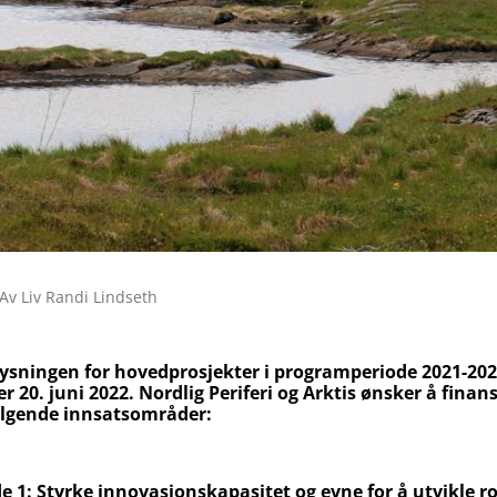
Av Liv Randi Lindseth
lysningen for hovedprosjekter i programperiode 2021-202
er 20. juni 2022. Nordlig Periferi og Arktis ønsker å finan
følgende innsatsområder:
e 1:
Styrke innovasjonskapasitet og evne for å utvikle r