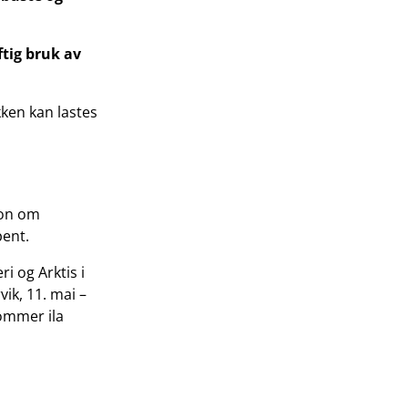
tig bruk av
kken kan lastes
jon om
pent.
i og Arktis i
vik, 11. mai –
ommer ila