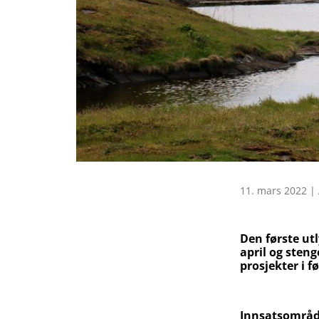
11. mars 2022 | 
Den første ut
april og steng
prosjekter i 
Innsatsområd