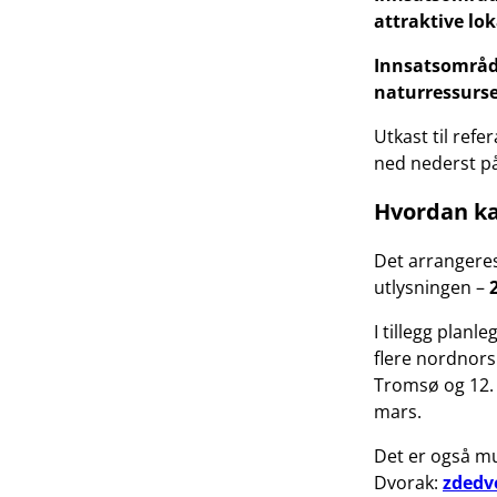
attraktive lo
Innsatsområd
naturressurse
Utkast til ref
ned nederst p
Hvordan k
Det arrangeres
utlysningen –
I tillegg planl
flere nordnorsk
Tromsø og 12.
mars.
Det er også mu
Dvorak:
zdedv