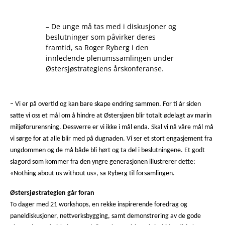
– De unge må tas med i diskusjoner og
beslutninger som påvirker deres
framtid, sa Roger Ryberg i den
innledende plenumssamlingen under
Østersjøstrategiens årskonferanse.
– Vi er på overtid og kan bare skape endring sammen. For ti år siden
satte vi oss et mål om å hindre at Østersjøen blir totalt ødelagt av marin
miljøforurensning. Dessverre er vi ikke i mål enda. Skal vi nå våre mål må
vi sørge for at alle blir med på dugnaden. Vi ser et stort engasjement fra
ungdommen og de må både bli hørt og ta del i beslutningene. Et godt
slagord som kommer fra den yngre generasjonen illustrerer dette:
«Nothing about us without us», sa Ryberg til forsamlingen.
Østersjøstrategien går foran
To dager med 21 workshops, en rekke inspirerende foredrag og
paneldiskusjoner, nettverksbygging, samt demonstrering av de gode