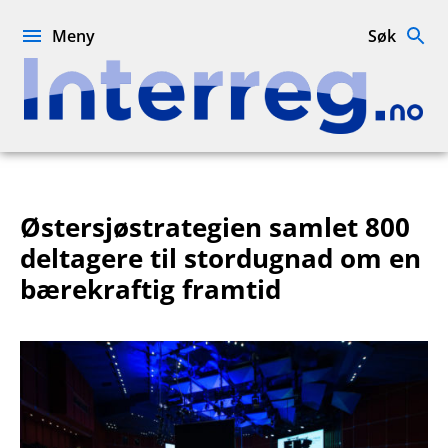
Hopp
til
Meny
Søk
innhold
Interreg.no
Østersjøstrategien samlet 800
deltagere til stordugnad om en
bærekraftig framtid