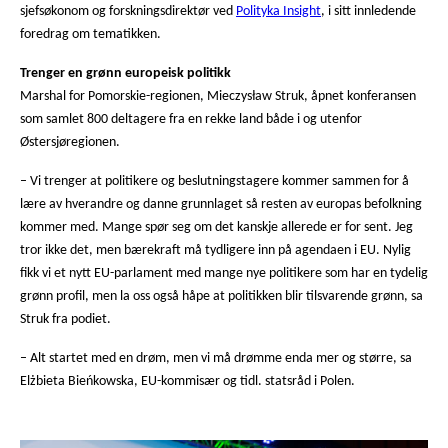
sjefsøkonom og forskningsdirektør ved
Polityka Insight
, i sitt innledende
foredrag om tematikken.
Trenger en grønn europeisk politikk
Marshal for Pomorskie-regionen, Mieczysław Struk, åpnet konferansen
som samlet 800 deltagere fra en rekke land både i og utenfor
Østersjøregionen.
– Vi trenger at politikere og beslutningstagere kommer sammen for å
lære av hverandre og danne grunnlaget så resten av europas befolkning
kommer med. Mange spør seg om det kanskje allerede er for sent. Jeg
tror ikke det, men bærekraft må tydligere inn på agendaen i EU. Nylig
fikk vi et nytt EU-parlament med mange nye politikere som har en tydelig
grønn profil, men la oss også håpe at politikken blir tilsvarende grønn, sa
Struk fra podiet.
– Alt startet med en drøm, men vi må drømme enda mer og større, sa
Elżbieta Bieńkowska
, EU-kommisær og tidl. statsråd i Polen.