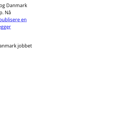
e og Danmark
p. Nå
publisere en
egger
Danmark jobbet