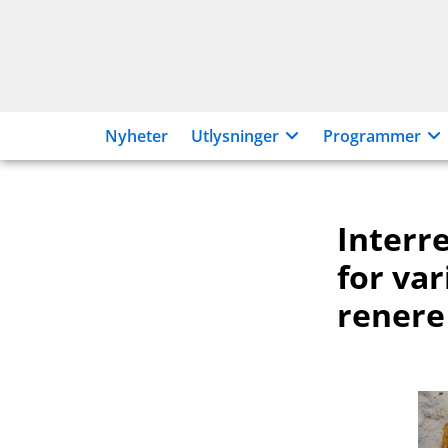
Hopp
til
innhold
Nyheter
Utlysninger
Programmer
Interr
for var
renere