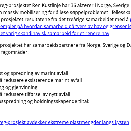
eg-prosjektet Ren Kustlinje har 36 aktører i Norge, Sverig
 massiv mobilisering for å løse søppelproblemet i fellesska
rosjektet resultatene fra det treårige samarbeidet med å
sempler på hvordan samarbeid på tvers av hav og grenser l
 et varig skandinavisk samarbeid for et renere hav
.
e-prosjektet har samarbeidspartnere fra Norge, Sverige og 
e fagområder:
 og spredning av marint avfall
r å redusere eksisterende marint avfall
ng og gjenvinning
 å redusere tilførsel av nytt avfall
sspredning og holdningsskapende tiltak
reg-prosjekt avdekker ekstreme plastmengder langs kysten