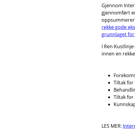
Gjennom Interr
gjennomført en
oppsummerer p
rekke gode ek
grunnlaget for
I Ren Kustlinj
innen en rekk
Forekomst
Tiltak fo
Behandli
Tiltak for
Kunnskap
LES MER:
Inter