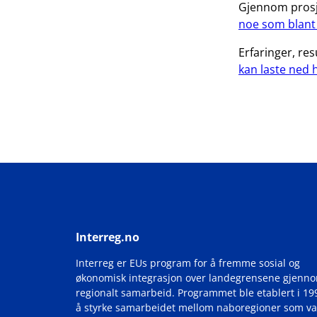
Gjennom prosje
noe som blant 
Erfaringer, res
kan laste ned 
Interreg.no
Interreg er EUs program for å fremme sosial og
økonomisk integrasjon over landegrensene gjenn
regionalt samarbeid. Programmet ble etablert i 19
å styrke samarbeidet mellom naboregioner som va