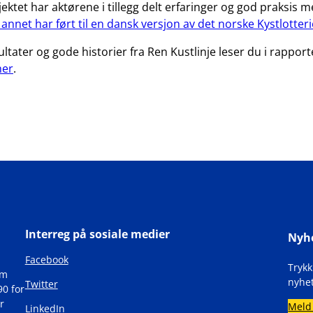
ktet har aktørene i tillegg delt erfaringer og god praksis 
annet har ført til en dansk versjon av det norske Kystlotteri
ultater og gode historier fra Ren Kustlinje leser du i rappor
her
.
Interreg på sosiale medier
Nyh
Facebook
Tryk
om
nyhet
Twitter
90 for
r
Meld
LinkedIn