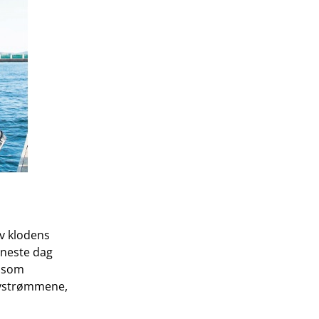
v klodens
eneste dag
e som
avstrømmene,