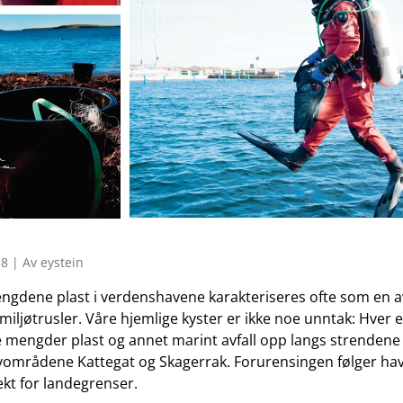
8 | Av eystein
gdene plast i verdenshavene karakteriseres ofte som en a
 miljøtrusler. Våre hjemlige kyster er ikke noe unntak: Hver 
 mengder plast og annet marint avfall opp langs strenden
områdene Kattegat og Skagerrak. Forurensingen følger h
ekt for landegrenser.