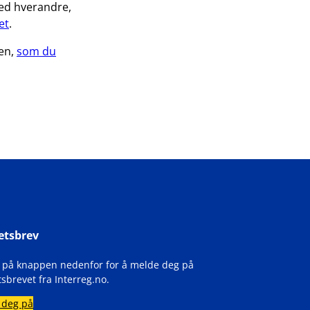
med hverandre,
et
.
ten,
som du
etsbrev
k på knappen nedenfor for å melde deg på
sbrevet fra Interreg.no.
 deg på