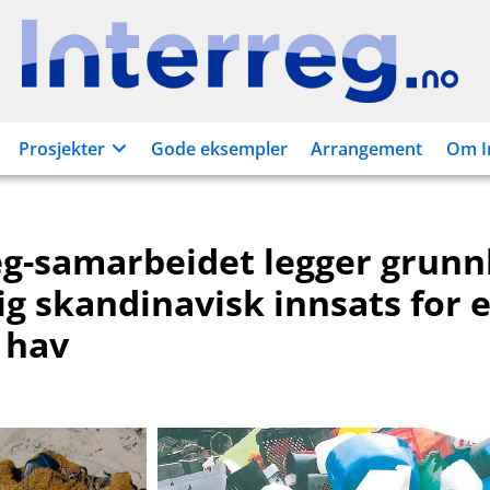
Interreg.no
Prosjekter
Gode eksempler
Arrangement
Om I
eg-samarbeidet legger grunn
ig skandinavisk innsats for e
 hav