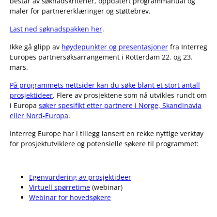
består av søknadskriterier, oppdatert programmanual og
maler for partnererklæringer og støttebrev.
Last ned søknadspakken her
.
Ikke gå glipp av
høydepunkter og presentasjoner
fra Interreg
Europes partnersøksarrangement i Rotterdam 22. og 23.
mars.
På programmets nettsider kan du søke blant et stort antall
prosjektideer
. Flere av prosjektene som nå utvikles rundt om
i Europa
søker spesifikt etter partnere i Norge, Skandinavia
eller Nord-Europa
.
Interreg Europe har i tillegg lansert en rekke nyttige verktøy
for prosjektutviklere og potensielle søkere til programmet:
Egenvurdering av prosjektideer
Virtuell spørretime
(webinar)
Webinar for hovedsøkere