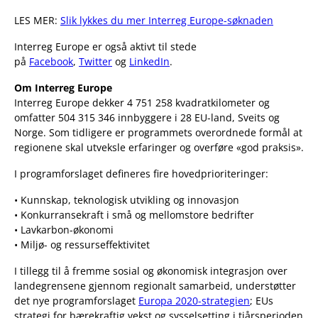
LES MER:
Slik lykkes du mer Interreg Europe-søknaden
Interreg Europe er også aktivt til stede
på
Facebook
,
Twitter
og
LinkedIn
.
Om Interreg Europe
Interreg Europe dekker 4 751 258 kvadratkilometer og
omfatter 504 315 346 innbyggere i 28 EU-land, Sveits og
Norge. Som tidligere er programmets overordnede formål at
regionene skal utveksle erfaringer og overføre «god praksis».
I programforslaget defineres fire hovedprioriteringer:
• Kunnskap, teknologisk utvikling og innovasjon
• Konkurransekraft i små og mellomstore bedrifter
• Lavkarbon-økonomi
• Miljø- og ressurseffektivitet
I tillegg til å fremme sosial og økonomisk integrasjon over
landegrensene gjennom regionalt samarbeid, understøtter
det nye programforslaget
Europa 2020-strategien
; EUs
strategi for bærekraftig vekst og sysselsetting i tiårsperioden