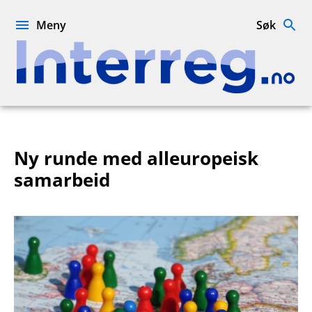
Hopp
til
Meny
Søk
innhold
Interreg.no
Ny runde med alleuropeisk
samarbeid