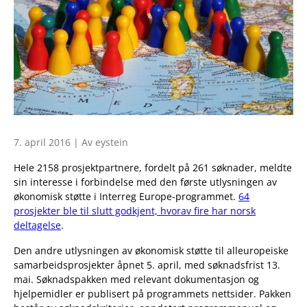
7. april 2016 | Av eystein
Hele 2158 prosjektpartnere, fordelt på 261 søknader, meldte
sin interesse i forbindelse med den første utlysningen av
økonomisk støtte i Interreg Europe-programmet.
64
prosjekter ble til slutt godkjent, hvorav fire har norsk
deltagelse
.
Den andre utlysningen av økonomisk støtte til alleuropeiske
samarbeidsprosjekter åpnet 5. april, med søknadsfrist 13.
mai. Søknadspakken med relevant dokumentasjon og
hjelpemidler er publisert på programmets nettsider. Pakken