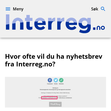
Hopp
til
Meny
Søk
innhold
Interreg.no
Hvor ofte vil du ha nyhetsbrev
fra Interreg.no?