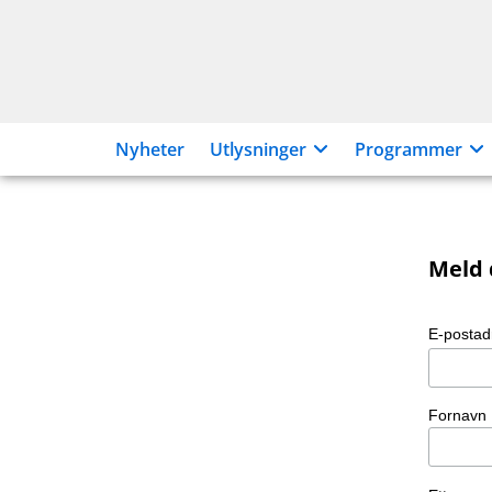
Hopp
til
innhold
Nyheter
Utlysninger
Programmer
Meld 
Påmelding
nyhetsbrev
E-posta
Fornavn