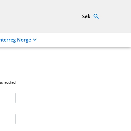
Søk
nterreg Norge
es required