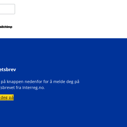
etsbrev
k på knappen nedenfor for å melde deg på
sbrevet fra Interreg.no.
 deg på