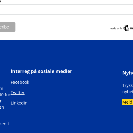
n
Interreg på sosiale medier
Nyh
Facebook
Tryk
om
nyhet
Twitter
90 for
r
Meld
LinkedIn
den
nen i