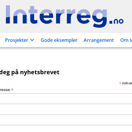
Interreg.no
Prosjekter
Gode eksempler
Arrangement
Om I
deg på nyhetsbrevet
*
indicat
*
dresse