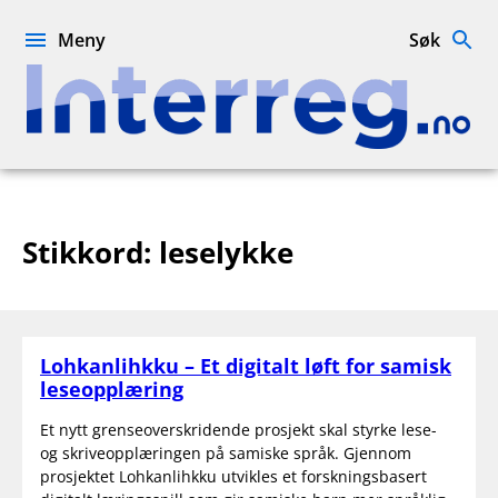
Hopp
til
Meny
Søk
innhold
Interreg.no
Stikkord:
leselykke
Lohkanlihkku – Et digitalt løft for samisk
leseopplæring
Et nytt grenseoverskridende prosjekt skal styrke lese-
og skriveopplæringen på samiske språk. Gjennom
prosjektet Lohkanlihkku utvikles et forskningsbasert