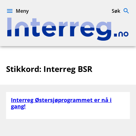
Hopp
til
Meny
Søk
innhold
Interreg.no
Stikkord:
Interreg BSR
Interreg Østersjøprogrammet er nå i
gang!