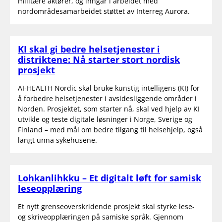
militære aktører, og inngår i arbeidet med
nordområdesamarbeidet støttet av Interreg Aurora.
KI skal gi bedre helsetjenester i
distriktene: Nå starter stort nordisk
prosjekt
AI-HEALTH Nordic skal bruke kunstig intelligens (KI) for
å forbedre helsetjenester i avsidesliggende områder i
Norden. Prosjektet, som starter nå, skal ved hjelp av KI
utvikle og teste digitale løsninger i Norge, Sverige og
Finland – med mål om bedre tilgang til helsehjelp, også
langt unna sykehusene.
Lohkanlihkku – Et digitalt løft for samisk
leseopplæring
Et nytt grenseoverskridende prosjekt skal styrke lese-
og skriveopplæringen på samiske språk. Gjennom