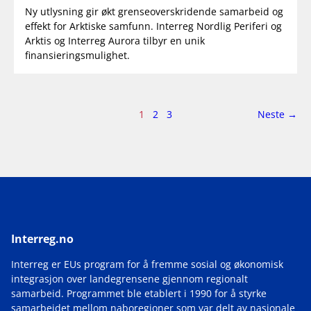
Ny utlysning gir økt grenseoverskridende samarbeid og
effekt for Arktiske samfunn. Interreg Nordlig Periferi og
Arktis og Interreg Aurora tilbyr en unik
finansieringsmulighet.
Side
side
1
2
3
Neste
→
1
av
3
Interreg.no
Interreg er EUs program for å fremme sosial og økonomisk
integrasjon over landegrensene gjennom regionalt
samarbeid. Programmet ble etablert i 1990 for å styrke
samarbeidet mellom naboregioner som var delt av nasjonale