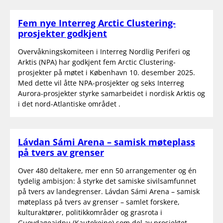
Fem nye Interreg Arctic Clustering-
prosjekter godkjent
Overvåkningskomiteen i Interreg Nordlig Periferi og
Arktis (NPA) har godkjent fem Arctic Clustering-
prosjekter på møtet i København 10. desember 2025.
Med dette vil åtte NPA-prosjekter og seks Interreg
Aurora-prosjekter styrke samarbeidet i nordisk Arktis og
i det nord-Atlantiske området .
Lávdan Sámi Arena – samisk møteplass
på tvers av grenser
Over 480 deltakere, mer enn 50 arrangementer og én
tydelig ambisjon: å styrke det samiske sivilsamfunnet
på tvers av landegrenser. Lávdan Sámi Arena – samisk
møteplass på tvers av grenser – samlet forskere,
kulturaktører, politikkområder og grasrota i
Guovdageaidnu (Kautokeino) som del av prosjektet