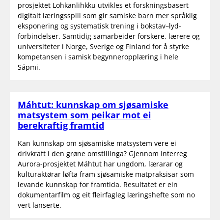
prosjektet Lohkanlihkku utvikles et forskningsbasert
digitalt læringsspill som gir samiske barn mer språklig
eksponering og systematisk trening i bokstav–lyd-
forbindelser. Samtidig samarbeider forskere, lærere og
universiteter i Norge, Sverige og Finland for å styrke
kompetansen i samisk begynneropplæring i hele
Sápmi.
Máhtut: kunnskap om sjøsamiske
matsystem som peikar mot ei
berekraftig framtid
Kan kunnskap om sjøsamiske matsystem vere ei
drivkraft i den grøne omstillinga? Gjennom Interreg
Aurora-prosjektet Máhtut har ungdom, lærarar og
kulturaktørar løfta fram sjøsamiske matpraksisar som
levande kunnskap for framtida. Resultatet er ein
dokumentarfilm og eit fleirfagleg læringshefte som no
vert lanserte.