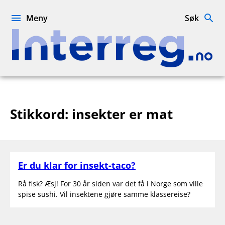
Hopp
til
Meny
Søk
innhold
Interreg.no
Stikkord:
insekter er mat
Er du klar for insekt-taco?
Rå fisk? Æsj! For 30 år siden var det få i Norge som ville
spise sushi. Vil insektene gjøre samme klassereise?