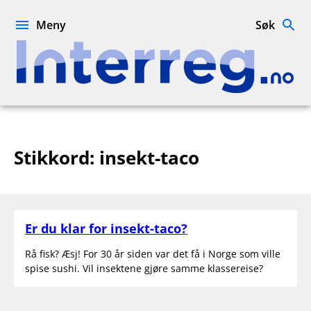
Hopp
til
Meny
Søk
innhold
Interreg.no
Stikkord:
insekt-taco
Er du klar for insekt-taco?
Rå fisk? Æsj! For 30 år siden var det få i Norge som ville
spise sushi. Vil insektene gjøre samme klassereise?