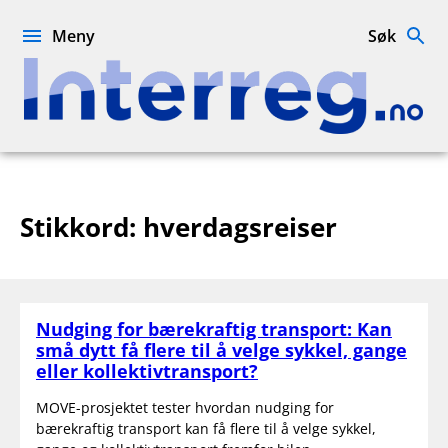
Hopp
til
Meny
Søk
innhold
Interreg.no
Stikkord:
hverdagsreiser
Nudging for bærekraftig transport: Kan
små dytt få flere til å velge sykkel, gange
eller kollektivtransport?
MOVE-prosjektet tester hvordan nudging for
bærekraftig transport kan få flere til å velge sykkel,