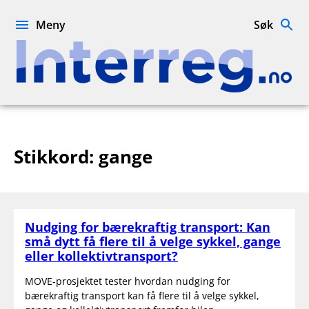
Hopp
til
Meny
Søk
innhold
Interreg.no
Stikkord:
gange
Nudging for bærekraftig transport: Kan
små dytt få flere til å velge sykkel, gange
eller kollektivtransport?
MOVE-prosjektet tester hvordan nudging for
bærekraftig transport kan få flere til å velge sykkel,