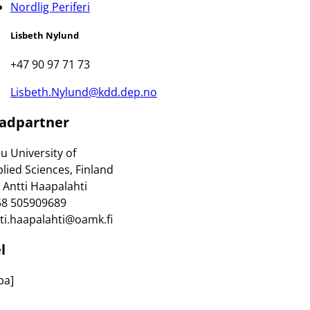
Nordlig Periferi
Lisbeth Nylund
+47 90 97 71 73
Lisbeth.Nylund@kdd.dep.no
adpartner
u University of
lied Sciences, Finland
 Antti Haapalahti
58 505909689
ti.haapalahti@oamk.fi
l
ba]