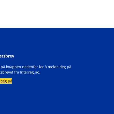
etsbrev
k på knappen nedenfor for å melde deg på
sbrevet fra Interreg.no.
 deg på