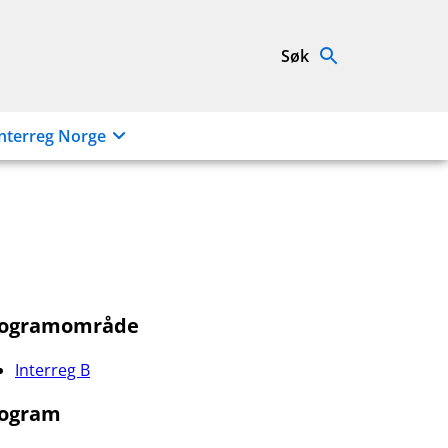
Søk
nterreg Norge
rogramområde
Interreg B
ogram