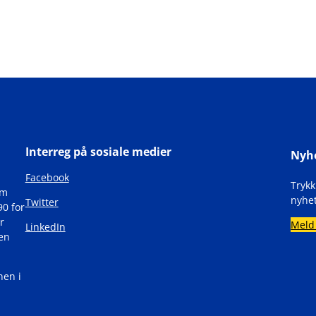
Interreg på sosiale medier
Nyh
Facebook
Tryk
om
nyhet
Twitter
90 for
r
Meld
LinkedIn
den
nen i