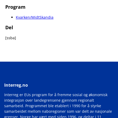
Program
Kvarken/MidtSkandia
Del
[ssba]
Interreg.no
Interreg er EUs program for å fremme sosial og økonomisk
integrasjon over landegrensene gjennom regionalt
samarbeid. Programmet ble etablert i 1990 for å styrke
samarbeidet mellom naboregioner som var delt av nasjonale
grenser. Norge har vært med siden 1996, og deltar i 11