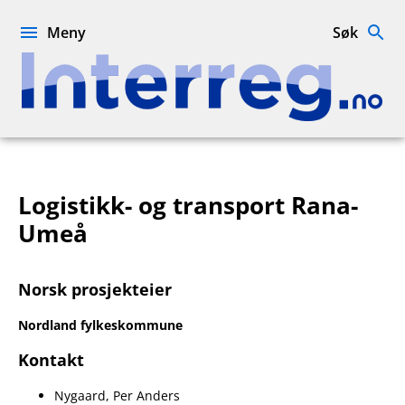
Hopp
til
Meny
Søk
innhold
Interreg.no
Logistikk- og transport Rana-
Umeå
Norsk prosjekteier
Nordland fylkeskommune
Kontakt
Nygaard, Per Anders