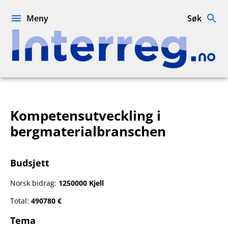
Hopp
til
Meny
Søk
innhold
Interreg.no
Kompetensutveckling i
bergmaterialbranschen
Budsjett
Norsk bidrag:
1250000 Kjell
Total:
490780 €
Tema