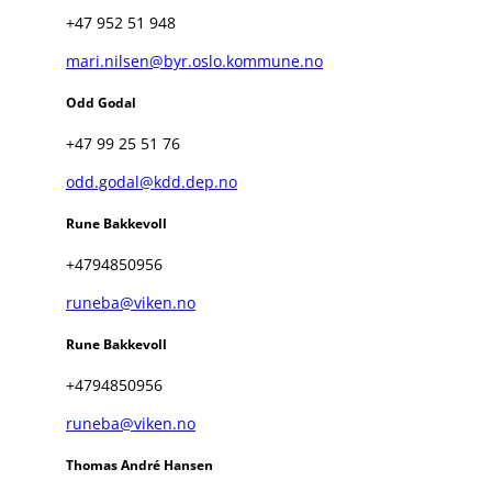
+47 952 51 948
mari.nilsen@byr.oslo.kommune.no
Odd Godal
+47 99 25 51 76
odd.godal@kdd.dep.no
Rune Bakkevoll
+4794850956
runeba@viken.no
Rune Bakkevoll
+4794850956
runeba@viken.no
Thomas André Hansen