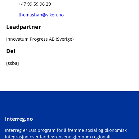
+47 99 59 96 29
thomashan@viken.no
Leadpartner
Innovatum Progress AB (Sverige)
Del
[ssba]
Interreg.no
Interreg er EUs program for å fremme sosial og økonomisk
integrasjon over landegrensene gjennom regionalt