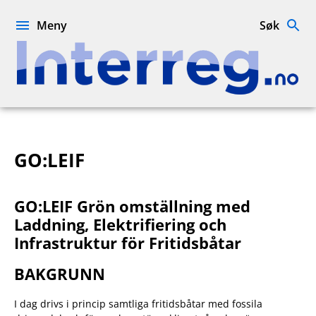
Hopp
til
Meny
Søk
innhold
Interreg.no
GO:LEIF
GO:LEIF Grön omställning med
Laddning, Elektrifiering och
Infrastruktur för Fritidsbåtar
BAKGRUNN
I dag drivs i princip samtliga fritidsbåtar med fossila