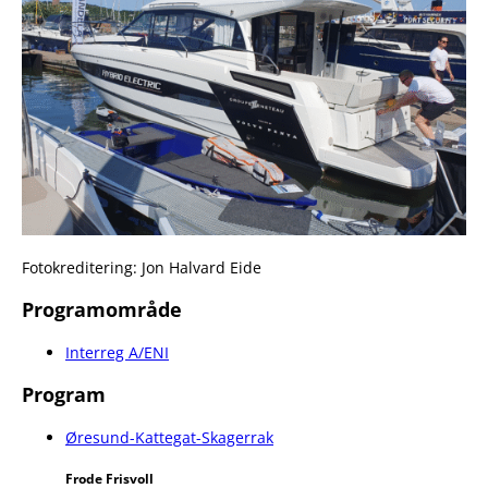
Fotokreditering: Jon Halvard Eide
Programområde
Interreg A/ENI
Program
Øresund-Kattegat-Skagerrak
Frode Frisvoll