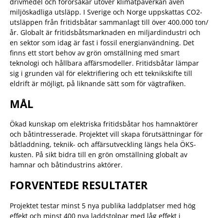
drivmedel och förorsakar utöver klimatpåverkan även
miljöskadliga utsläpp. I Sverige och Norge uppskattas CO2-
utsläppen från fritidsbåtar sammanlagt till över 400.000 ton/
år. Globalt är fritidsbåtsmarknaden en miljardindustri och
en sektor som idag är fast i fossil energianvändning. Det
finns ett stort behov av grön omställning med smart
teknologi och hållbara affärsmodeller. Fritidsbåtar lämpar
sig i grunden väl för elektrifiering och ett teknikskifte till
eldrift är möjligt, på liknande sätt som för vägtrafiken.
MÅL
Ökad kunskap om elektriska fritidsbåtar hos hamnaktörer
och båtintresserade. Projektet vill skapa förutsättningar för
båtladdning, teknik- och affärsutveckling längs hela ÖKS-
kusten. På sikt bidra till en grön omställning globalt av
hamnar och båtindustrins aktörer.
FORVENTEDE RESULTATER
Projektet testar minst 5 nya publika laddplatser med hög
effekt och minst 400 nya laddstolpar med låg effekt i