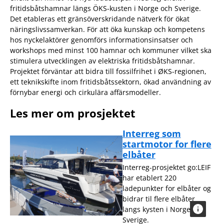
fritidsbåtshamnar längs ÖKS-kusten i Norge och Sverige.
Det etableras ett gränsöverskridande nätverk för ökat
näringslivssamverkan. För att öka kunskap och kompetens
hos nyckelaktörer genomförs informationsinsatser och
workshops med minst 100 hamnar och kommuner vilket ska
stimulera utvecklingen av elektriska fritidsbåtshamnar.
Projektet förväntar att bidra till fossilfrihet i ØKS-regionen,
ett teknikskifte inom fritidsbåtssektorn, ökad användning av
förnybar energi och cirkulära affärsmodeller.
Les mer om prosjektet
Interreg som
startmotor for flere
elbåter
Interreg-prosjektet go:LEIF
har etablert 220
ladepunkter for elbåter og
bidrar til flere elbåter
langs kysten i Norge og
Sverige.