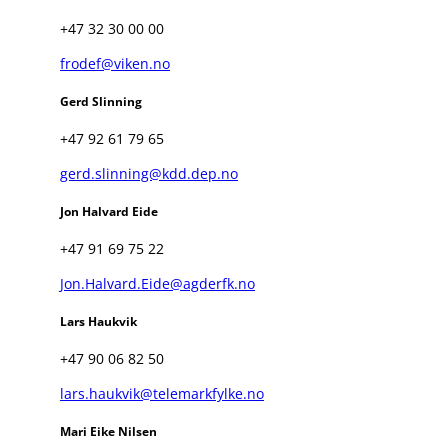
+47 32 30 00 00
frodef@viken.no
Gerd Slinning
+47 92 61 79 65
gerd.slinning@kdd.dep.no
Jon Halvard Eide
+47 91 69 75 22
Jon.Halvard.Eide@agderfk.no
Lars Haukvik
+47 90 06 82 50
lars.haukvik@telemarkfylke.no
Mari Eike Nilsen