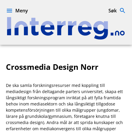
Hopp
til
Meny
Søk
innhold
Interreg.no
Crossmedia Design Norr
De ska samla forskningsresurser med koppling till
mediadesign från deltagande parters universitet, skapa ett
långsiktigt forskningsprogram inriktat på att fylla framtida
behov inom mediasektorn och ska långsiktigt tillgodose
kompetensförsörjningen till olika målgrupper (ungdomar,
lärare på grundskola/gymnasium, företagare knutna till
crossmedia design). Andra mål är att sprida kunskaper och
erfarenheter om mediakonvergens till olika målgrupper