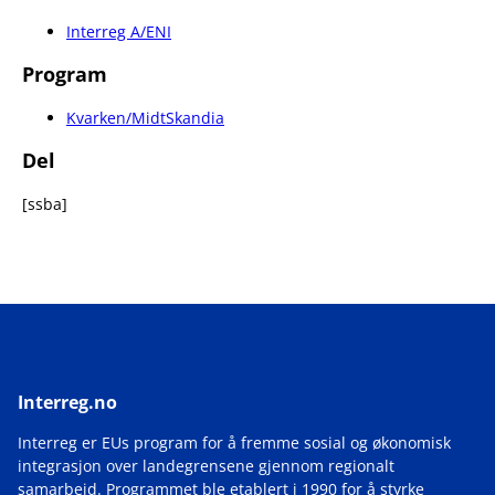
Interreg A/ENI
Program
Kvarken/MidtSkandia
Del
[ssba]
Interreg.no
Interreg er EUs program for å fremme sosial og økonomisk
integrasjon over landegrensene gjennom regionalt
samarbeid. Programmet ble etablert i 1990 for å styrke