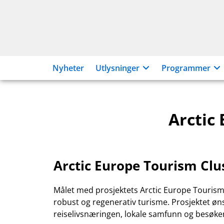
Hopp
til
innhold
Nyheter
Utlysninger
Programmer
Arctic
Arctic Europe Tourism Clu
Målet med prosjektets Arctic Europe Tourism C
robust og regenerativ turisme. Prosjektet øns
reiselivsnæringen, lokale samfunn og besøken