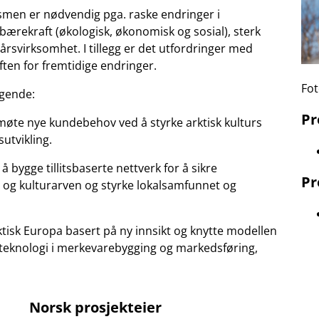
ismen er nødvendig pga. raske endringer i
bærekraft (økologisk, økonomisk og sosial), sterk
lårsvirksomhet. I tillegg er det utfordringer med
en for fremtidige endringer.
Fot
lgende:
P
 møte nye kundebehov ved å styrke arktisk kulturs
sutvikling.
å bygge tillitsbaserte nettverk for å sikre
Pr
n og kulturarven og styrke lokalsamfunnet og
ktisk Europa basert på ny innsikt og knytte modellen
 teknologi i merkevarebygging og markedsføring,
Norsk prosjekteier