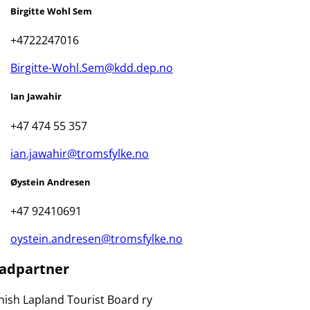
Birgitte Wohl Sem
+4722247016
Birgitte-Wohl.Sem@kdd.dep.no
Ian Jawahir
+47 474 55 357
ian.jawahir@tromsfylke.no
Øystein Andresen
+47 92410691
oystein.andresen@tromsfylke.no
adpartner
nish Lapland Tourist Board ry