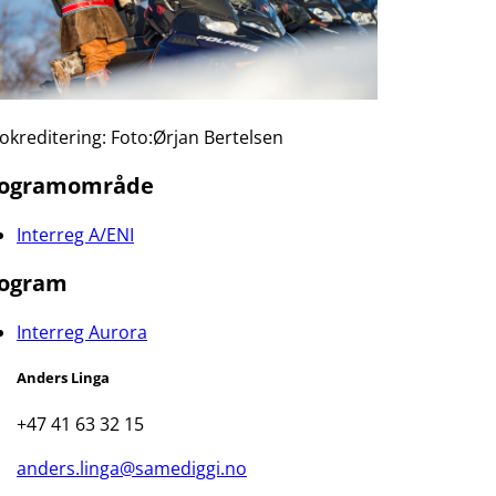
okreditering: Foto:Ørjan Bertelsen
rogramområde
Interreg A/ENI
ogram
Interreg Aurora
Anders Linga
+47 41 63 32 15
anders.linga@samediggi.no