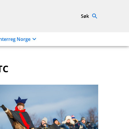
Søk
nterreg Norge
TC