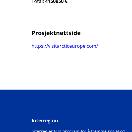
Total:
4150950 €
Prosjektnettside
https://visitarcticeurope.com/
Interreg.no
Interreg er EUs program for å fremme sosial og