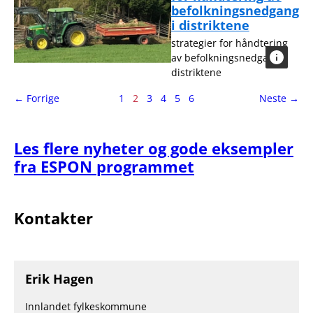
befolkningsnedgang
i distriktene
strategier for håndtering
av befolkningsnedgang i
distriktene
side
Side
side
← Forrige
1
2
3
4
5
6
Neste
→
2
av
6
Les flere nyheter og gode eksempler
fra ESPON programmet
Kontakter
Erik Hagen
Innlandet fylkeskommune