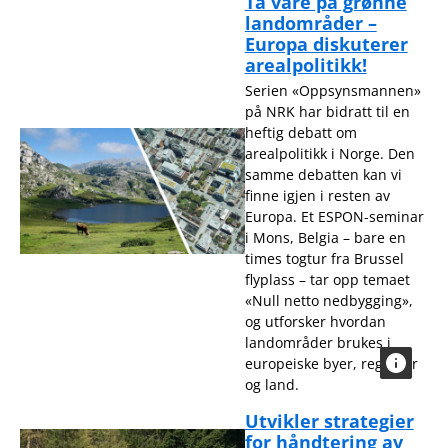
Ta vare på grønne
landområder –
Europa diskuterer
arealpolitikk!
Serien «Oppsynsmannen»
på NRK har bidratt til en
heftig debatt om
arealpolitikk i Norge. Den
samme debatten kan vi
finne igjen i resten av
Europa. Et ESPON-seminar
i Mons, Belgia – bare en
times togtur fra Brussel
flyplass – tar opp temaet
«Null netto nedbygging»,
og utforsker hvordan
landområder brukes i
europeiske byer, regioner
og land.
Utvikler strategier
for håndtering av