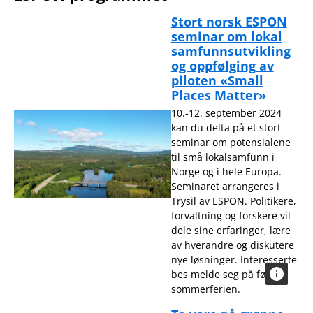
Stort norsk ESPON
seminar om lokal
samfunnsutvikling
og oppfølging av
piloten «Small
Places Matter»
10.-12. september 2024
kan du delta på et stort
seminar om potensialene
til små lokalsamfunn i
Norge og i hele Europa.
Seminaret arrangeres i
Trysil av ESPON. Politikere,
forvaltning og forskere vil
dele sine erfaringer, lære
av hverandre og diskutere
nye løsninger. Interesserte
bes melde seg på før
sommerferien.