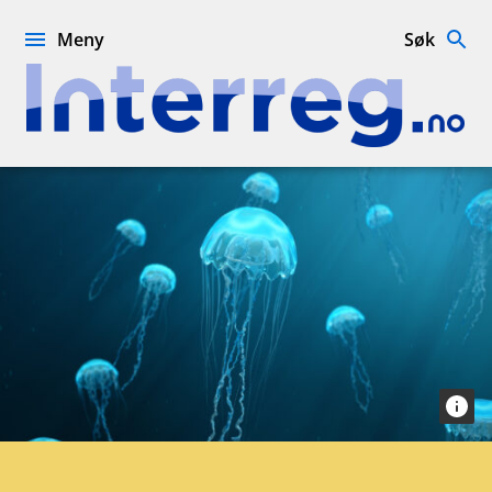
Hopp
til
Meny
Søk
innhold
Interreg.no
ESPON
2030