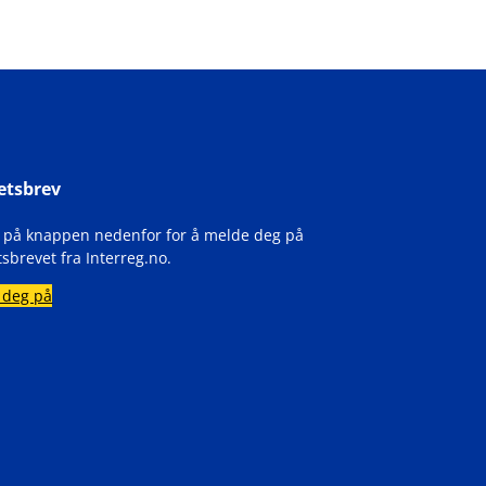
etsbrev
k på knappen nedenfor for å melde deg på
sbrevet fra Interreg.no.
 deg på