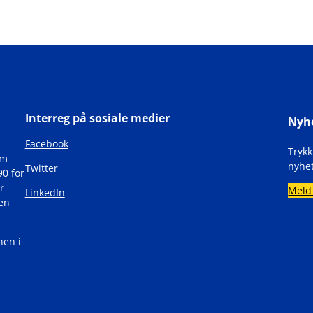
Interreg på sosiale medier
Nyh
Facebook
Tryk
om
nyhet
Twitter
90 for
r
Meld
LinkedIn
den
nen i