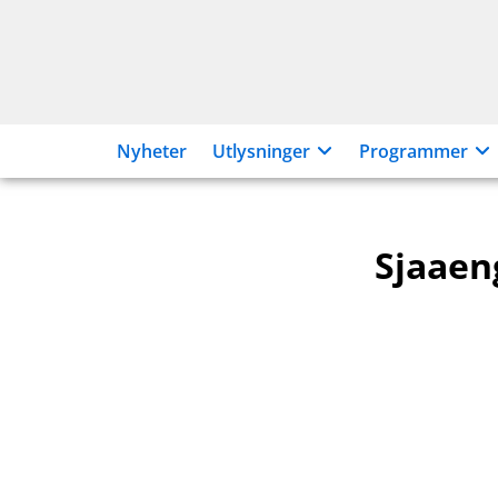
Hopp
til
innhold
Nyheter
Utlysninger
Programmer
Sjaaeng