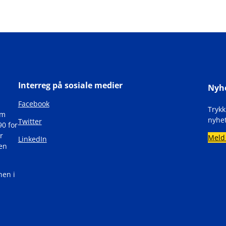
Interreg på sosiale medier
Nyh
Facebook
Tryk
om
nyhet
Twitter
90 for
r
Meld
LinkedIn
den
nen i