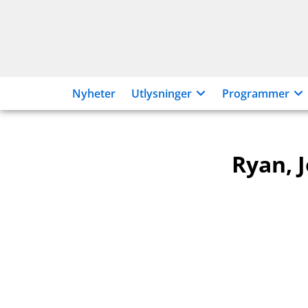
Hopp
til
innhold
Nyheter
Utlysninger
Programmer
Ryan, 