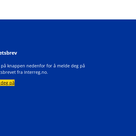
etsbrev
k på knappen nedenfor for å melde deg på
sbrevet fra Interreg.no.
 deg på