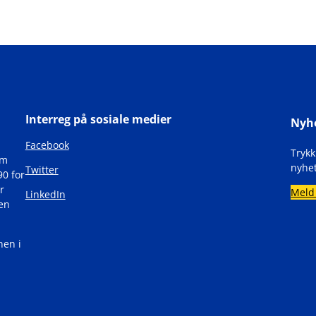
Interreg på sosiale medier
Nyh
Facebook
Tryk
om
nyhet
Twitter
90 for
r
Meld
LinkedIn
den
nen i