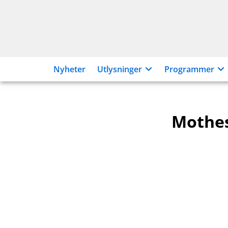
Hopp
til
innhold
Nyheter
Utlysninger
Programmer
Mothes