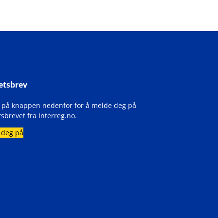
etsbrev
k på knappen nedenfor for å melde deg på
sbrevet fra Interreg.no.
 deg på