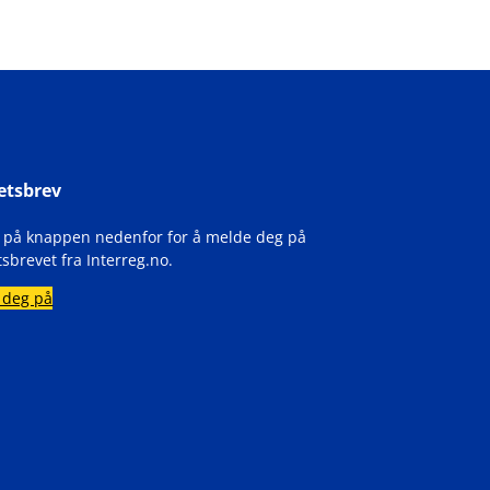
etsbrev
k på knappen nedenfor for å melde deg på
sbrevet fra Interreg.no.
 deg på