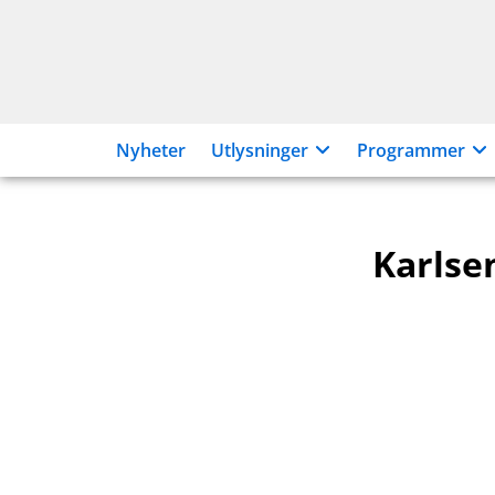
Hopp
til
innhold
Nyheter
Utlysninger
Programmer
Karlse