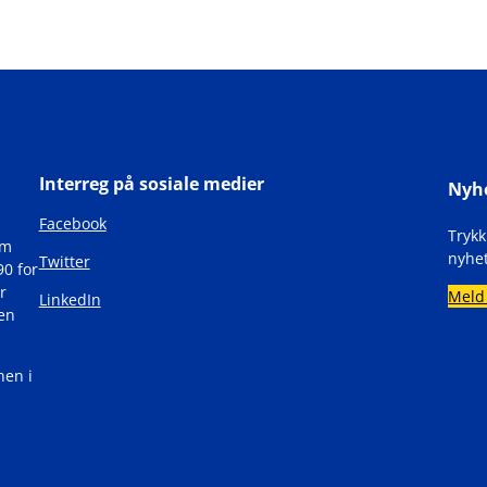
Interreg på sosiale medier
Nyh
Facebook
Tryk
om
nyhet
Twitter
90 for
r
Meld
LinkedIn
den
nen i