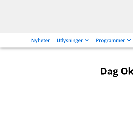
Hopp
til
innhold
Nyheter
Utlysninger
Programmer
Dag O