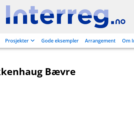
Interreg.no
Prosjekter
Gode eksempler
Arrangement
Om I
kkenhaug Bævre