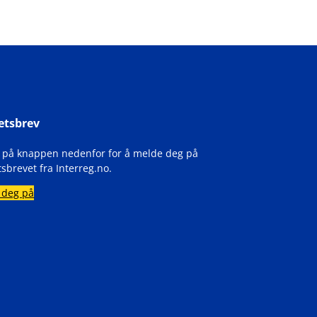
etsbrev
k på knappen nedenfor for å melde deg på
sbrevet fra Interreg.no.
 deg på