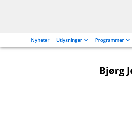
Hopp
til
innhold
Nyheter
Utlysninger
Programmer
Bjørg 