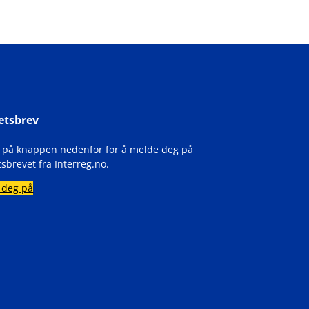
etsbrev
k på knappen nedenfor for å melde deg på
sbrevet fra Interreg.no.
 deg på