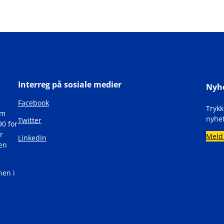
Interreg på sosiale medier
Nyh
Facebook
Tryk
om
nyhet
Twitter
90 for
r
Meld
LinkedIn
den
nen i