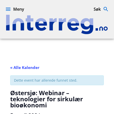
Hopp
til
Meny
Søk
innhold
Interreg.no
« Alle Kalender
Dette event har allerede funnet sted.
Østersjø: Webinar –
teknologier for sirkulær
bioøkonomi