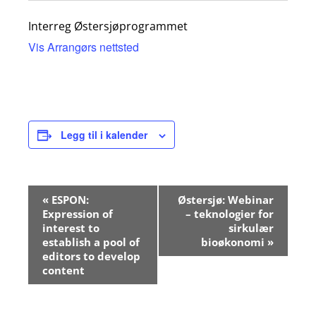
Interreg Østersjøprogrammet
Vis Arrangørs nettsted
Legg til i kalender
Kalender
«
ESPON:
Østersjø: Webinar
navigasjon
Expression of
– teknologier for
interest to
sirkulær
establish a pool of
bioøkonomi
»
editors to develop
content