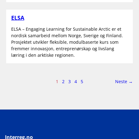
ELSA
ELSA – Engaging Learning for Sustainable Arctic er et
nordisk samarbeid mellom Norge, Sverige og Finland.
Prosjektet utvikler fleksible, modulbaserte kurs som
fremmer innovasjon, entreprenørskap og livslang
læring i den arktiske regionen.
Side
side
1
2
3
4
5
Neste
→
1
av
5
Interreg.no