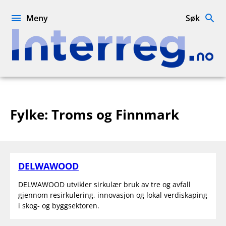
Hopp
til
Meny
Søk
innhold
Interreg.no
Fylke:
Troms og Finnmark
DELWAWOOD
DELWAWOOD utvikler sirkulær bruk av tre og avfall
gjennom resirkulering, innovasjon og lokal verdiskaping
i skog- og byggsektoren.