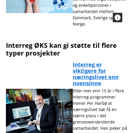
og enkeltpersoner i
samarbeidet mellom
Danmark, Sverige og
Norge.
Interreg ØKS kan gi støtte til flere
typer prosjekter
Interreg er
viktigere for
næringslivet enn
noensinne
Etter mer enn 15 år i flere
Interreg-programmer
mener Per Harbø at
næringslivet bør få en
større plass i det
grenseoverskridende
samarbeidet. Han peker på