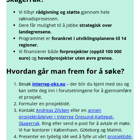
Vi tilbyr
rådgivning og støtte
gjennom hele
søknadsprosessen.
Dere får mulighet til å jobbe
strategisk over
landegrensene.
Programmet er
forankret i utviklingsplanene til 14
regioner.
Vi finansierer både
forprosjekter (opptil 100 000
euro)
og
hovedprosjekter uten øvre grense.
Hvordan går man frem for å søke?
Besøk
interreg-oks.eu
– der blir du kjent med oss og
kan sette deg inn i forutsetningene for å gjennomføre
et prosjekt.
Formuler en prosjektidé.
Kontakt
Andreas Zilcken
eller en
annen
prosjektrådgiver i Interreg Öresund-Kattegat-
Skagerrak
. Ring eller send e-post for å avtale et møte.
Vi har kontorer i København, Göteborg og Malmö.
Presenter en tydelig idé ved å fylle ut vårt
prosjektidé-