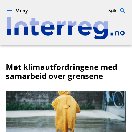
Hopp
til
Meny
Søk
innhold
Interreg.no
Møt klimautfordringene med
samarbeid over grensene