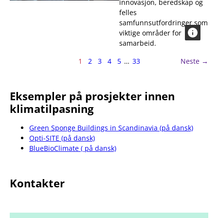
innovasjon, beredskap og
felles
samfunnsutfordringer som
viktige områder for
samarbeid.
Side
side
1
2
3
4
5
…
33
Neste
→
1
av
33
Eksempler på prosjekter innen
klimatilpasning
Green Sponge Buildings in Scandinavia (på dansk)
Opti-SITE (på dansk)
BlueBioClimate ( på dansk)
Kontakter