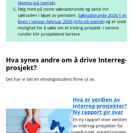
skjema (på svensk)
.
Følg med på neste søknadsrunde og send inn
søknaden i løpet av perioden.
Søknadsrunde 2
0
26:1 er
åpen i januar–februar 2026 (info på svensk)
og er siste
mulighet for å søke om et treårig prosjekt. I senere
runder blir prosjektene kortere.
Hva synes andre om å drive Interreg-
prosjekt?
Det har vi latt en etnologistudent finne ut av.
Hva er verdien av
Interreg-prosjekter?
Ny rapport gir svar
En ny rapport viser verdien
av Interreg-prosjekter for
samfunnet, organisasjoner