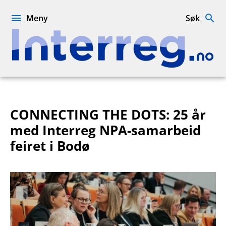
Hopp
til
Meny
Søk
innhold
Interreg.no
CONNECTING THE DOTS: 25 år
med Interreg NPA-samarbeid
feiret i Bodø