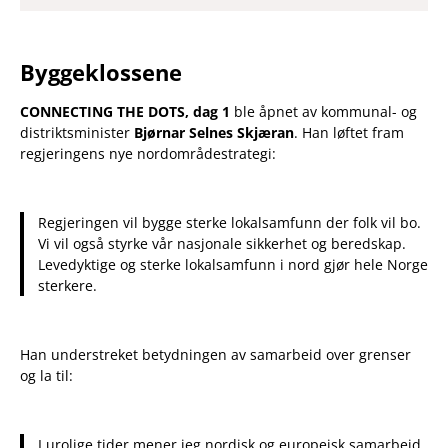
Byggeklossene
CONNECTING THE DOTS, dag 1
ble åpnet av kommunal- og
distriktsminister
Bjørnar Selnes Skjæran
. Han løftet fram
regjeringens nye nordområdestrategi:
Regjeringen vil bygge sterke lokalsamfunn der folk vil bo.
Vi vil også styrke vår nasjonale sikkerhet og beredskap.
Levedyktige og sterke lokalsamfunn i nord gjør hele Norge
sterkere.
Han understreket betydningen av samarbeid over grenser
og la til:
I urolige tider mener jeg nordisk og europeisk samarbeid