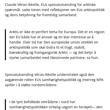
Claude Véron-Réville, EUs spesialutsending for arktiske
spørsmål, satte tonen med refleksjoner om EUs arktispolitikk
og dens betydning for framtidig samarbeid:
Arktis er ikke et perifert tema for Europa. Det er en region
der EU både har et ansvar og en klar interesse av å
handle. Over tid har Den europeiske union utviklet en
arktispolitikk som skal bidra til et trygt, stabilt,
bærekraftig og framgangsrikt Arktis — og det betyr å
styrke samarbeidet med likesinnede partnere, sa hun.
Spesialutsending Véron-Réville understreket også den
avgjørende rollen EUs samhørighetspolitikk og Interreg NPA
spiller i å støtte nordområdene:
I de tynt befolkede områdene i nord har
samhørighetspolitikken virkelig utgjort en forskjell— den