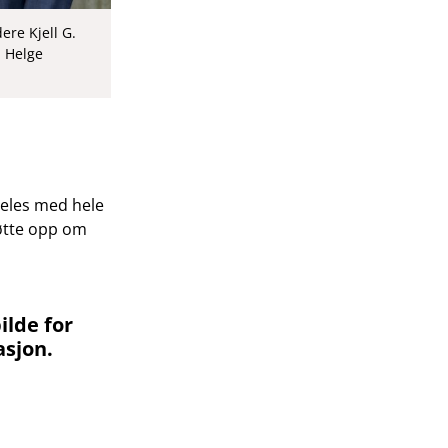
re Kjell G.
d Helge
deles med hele
tøtte opp om
ilde for
sjon.