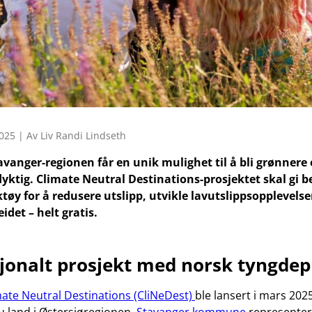
025 | Av Liv Randi Lindseth
tavanger-regionen får en unik mulighet til å bli grønnere
ktig. Climate Neutral Destinations-prosjektet skal gi be
tøy for å redusere utslipp, utvikle lavutslippsopplevelse
det – helt gratis.
jonalt prosjekt med norsk tyngde
mate Neutral Destinations (CliNeDest)
ble lansert i mars 2025