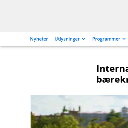
Hopp
til
innhold
Nyheter
Utlysninger
Programmer
Interna
bærekra