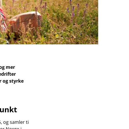
 og mer
drifter
r og styrke
punkt
, og samler ti