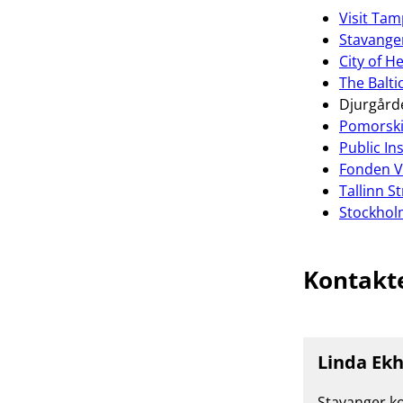
Visit Tam
Stavang
City of He
The Baltic
Djurgårde
Pomorski
Public In
Fonden V
Tallinn S
Stockholm
Kontakt
Linda Ek
Stavanger 