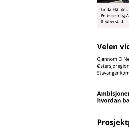
Linda Ekholm,
Pettersen og A
Robberstad
Veien vi
Gjennom CliNeD
Østersjøregion
Stavanger kom
Ambisjonen 
hvordan bæ
Prosjekt