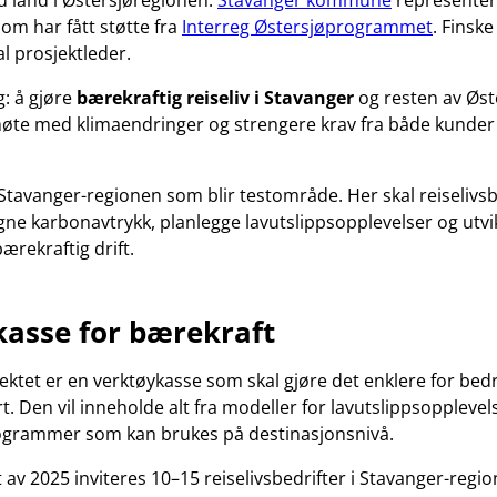
ju land i Østersjøregionen.
Stavanger kommune
representer
om har fått støtte fra
Interreg Østersjøprogrammet
. Finsk
l prosjektleder.
g: å gjøre
bærekraftig reiseliv i Stavanger
og resten av Øst
møte med klimaendringer og strengere krav fra både kunder
 Stavanger-regionen som blir testområde. Her skal reiselivsb
regne karbonavtrykk, planlegge lavutslippsopplevelser og utvi
bærekraftig drift.
asse for bærekraft
ektet er en verktøykasse som skal gjøre det enklere for bedri
 Den vil inneholde alt fra modeller for lavutslippsopplevels
grammer som kan brukes på destinasjonsnivå.
t av 2025 inviteres 10–15 reiselivsbedrifter i Stavanger-region