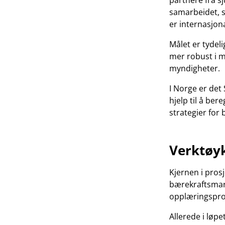
partnere fra s
samarbeidet, s
er internasjona
Målet er tydeli
mer robust i 
myndigheter.
I Norge er det
hjelp til å be
strategier for 
Verktøyk
Kjernen i prosj
bærekraftsmart.
opplæringspro
Allerede i løpe