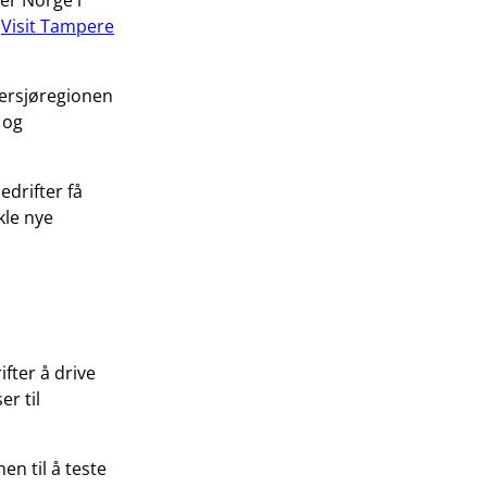
er Norge i
e
Visit Tampere
ersjøregionen
 og
edrifter få
kle nye
fter å drive
er til
en til å teste