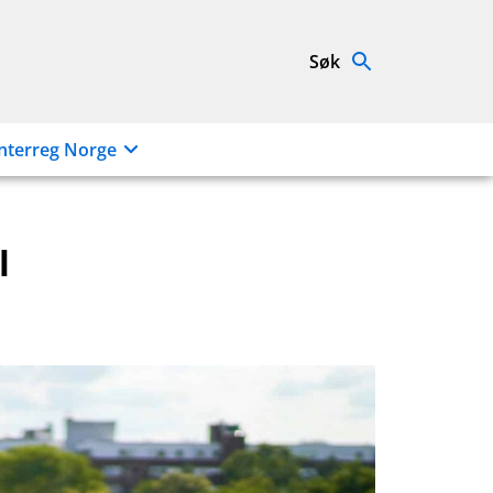
Søk
nterreg Norge
l