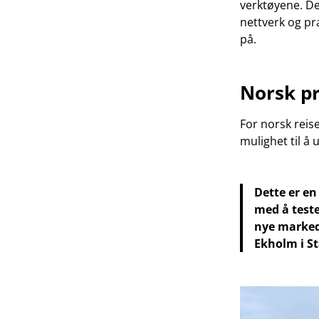
verktøyene. Del
nettverk og pra
på.
Norsk pr
For norsk reis
mulighet til å
Dette er en
med å teste
nye marked
Ekholm i 