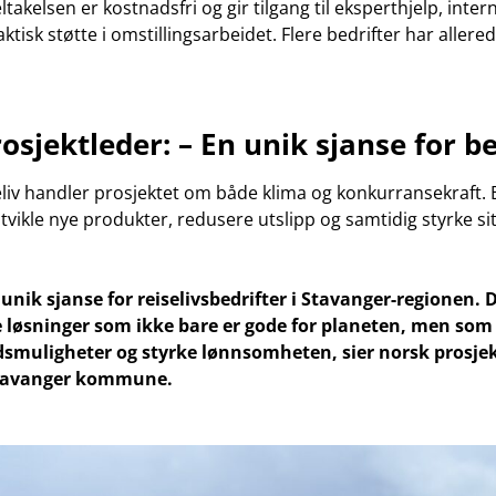
takelsen er kostnadsfri og gir tilgang til eksperthjelp, inter
ktisk støtte i omstillingsarbeidet. Flere bedrifter har allere
osjektleder: – En unik sjanse for b
eliv handler prosjektet om både klima og konkurransekraft. 
 utvikle nye produkter, redusere utslipp og samtidig styrke
 unik sjanse for reiselivsbedrifter i Stavanger-regionen. 
 løsninger som ikke bare er gode for planeten, men som
smuligheter og styrke lønnsomheten, sier norsk prosjek
Stavanger kommune.