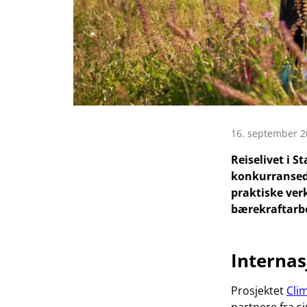
16. september 2
Reiselivet i S
konkurransedy
praktiske verk
bærekraftarbei
Internas
Prosjektet
Cli