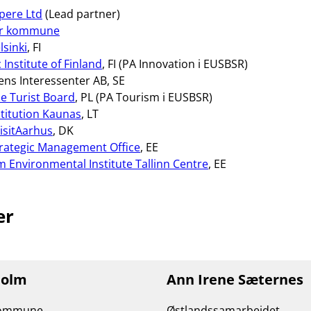
pere Ltd
(Lead partner)
er kommune
lsinki
, FI
 Institute of Finland
, FI (PA Innovation i EUSBSR)
ns Interessenter AB, SE
e Turist Board
, PL (PA Tourism i EUSBSR)
stitution Kaunas
, LT
isitAarhus
, DK
trategic Management Office
, EE
 Environmental Institute Tallinn Centre
, EE
er
holm
Ann Irene Sæternes
kommune
Østlandssamarbeidet