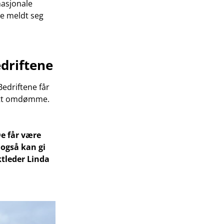
nasjonale
de meldt seg
edriftene
Bedriftene får
 sitt omdømme.
De får være
 også kan gi
tleder Linda